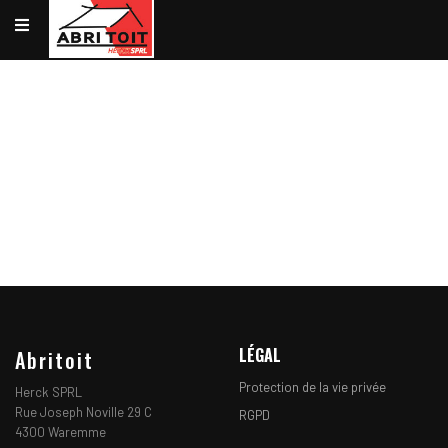
VOTRE TOITURE
NOTRE EXPÉRIENCE
NOS RÉALISATIONS
UNE ÉQUIPE
DE PROFESSIONNELS À
VOTRE SERVICE
NOS RÉALISATIONS
LÉGAL
Abritoit
Protection de la vie privée
Herck SPRL
Rue Joseph Noville 29 C
RGPD
4300 Waremme