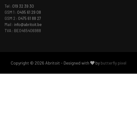
Tel :
019 32 39 30
GSM 1 :
0495 61 29 08
GSM 2 :
0475 61 88 27
Mail :
info@abritoit.be
TVA : BE0465406988
Copyright © 2026 Abritoit - Designed with
by
butterfly pixel