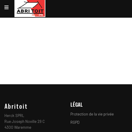
VOTRE TOITURE
NOTRE EXPÉRIENCE
NOS RÉALISATIONS
UNE ÉQUIPE
DE PROFESSIONNELS À
VOTRE SERVICE
NOS RÉALISATIONS
LÉGAL
Abritoit
Protection de la vie privée
Herck SPRL
Rue Joseph Noville 29 C
RGPD
4300 Waremme