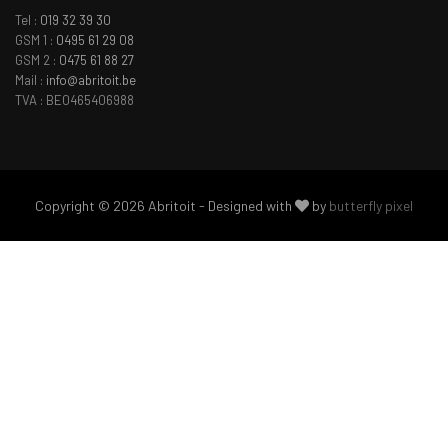
Tel :
019 32 39 30
GSM 1 :
0495 61 29 08
GSM 2 :
0475 61 88 27
Mail :
info@abritoit.be
TVA : BE0465406988
Copyright © 2026 Abritoit - Designed with
by
butterfly pixel