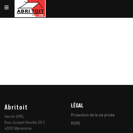
VOTRE TOITURE
NOTRE EXPÉRIENCE
NOS RÉALISATIONS
UNE ÉQUIPE
DE PROFESSIONNELS À
VOTRE SERVICE
NOS RÉALISATIONS
LÉGAL
Abritoit
Protection de la vie privée
Herck SPRL
Rue Joseph Noville 29 C
RGPD
4300 Waremme