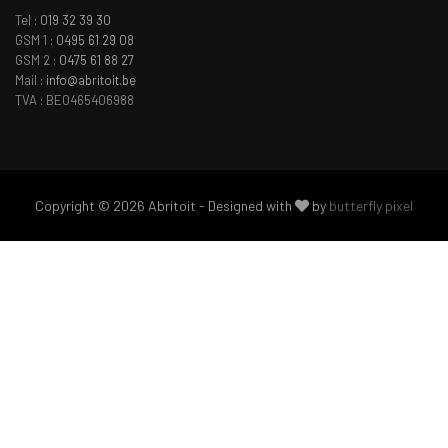
Tel :
019 32 39 30
GSM 1 :
0495 61 29 08
GSM 2 :
0475 61 88 27
Mail :
info@abritoit.be
TVA : BE0465406988
Copyright © 2026 Abritoit - Designed with
by
butterfly pixel