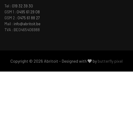
Tel :
019 32 39 30
GSM 1 :
0495 61 29 08
GSM 2 :
0475 61 88 27
Mail :
info@abritoit.be
TVA : BE0465406988
Copyright © 2026 Abritoit - Designed with
by
butterfly pixel