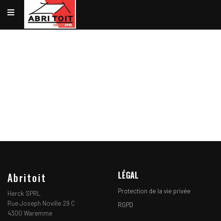
VOTRE TOITURE
NOTRE EXPÉRIENCE
NOS RÉALISATIONS
UNE ÉQUIPE
DE PROFESSIONNELS À
VOTRE SERVICE
NOS RÉALISATIONS
LÉGAL
Abritoit
Protection de la vie privée
Herck SPRL
Rue Joseph Noville 29 C
RGPD
4300 Waremme