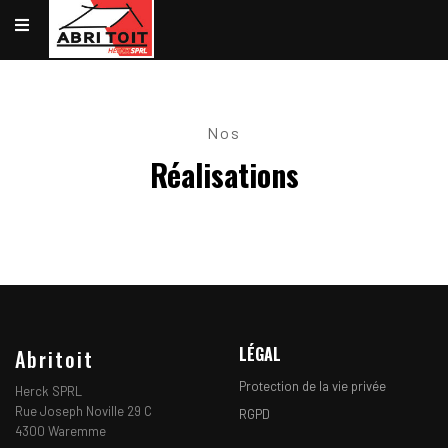
Nos
Réalisations
LÉGAL
Abritoit
Protection de la vie privée
Herck SPRL
Rue Joseph Noville 29 C
RGPD
4300 Waremme