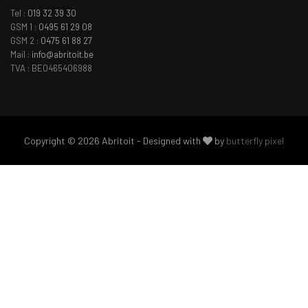
Tel :
019 32 39 30
GSM 1 :
0495 61 29 08
GSM 2 :
0475 61 88 27
Mail :
info@abritoit.be
TVA : BE0465406988
Copyright © 2026 Abritoit - Designed with
by
butterfly pixel